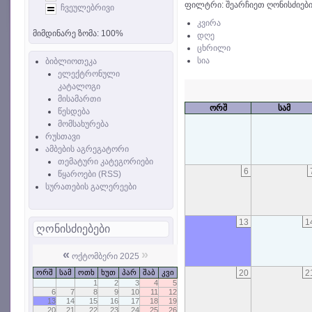
ფილტრი: შეარჩიეთ ღონისძიები
ჩვეულებრივი
კვირა
მიმდინარე ზომა:
100%
დღე
ცხრილი
სია
ბიბლიოთეკა
ელექტრონული
კატალოგი
მისამართი
ორშ
სამ
წესდება
მომსახურება
რუსთავი
ამბების აგრეგატორი
თემატური კატეგორიები
6
წყაროები (RSS)
სურათების გალერეები
13
1
ღონისძიებები
«
»
ოქტომბერი 2025
20
2
ორშ
სამ
ოთხ
ხუთ
პარ
შაბ
კვი
1
2
3
4
5
6
7
8
9
10
11
12
13
14
15
16
17
18
19
20
21
22
23
24
25
26