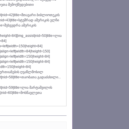
ლეთა შემოქმედებითი
st|nid=42|title=მთავარი ბიბლიოთეკის
|nid=43|title=სტუმრად ამერიკის ელჩი
title=შეხვედრა ამერიკის
height=84][img_assist|nid=50|title=ლია
=84]
left|width=150|height=84]
lign=left|width=84|height=150]
lign=left|width=150|height=84]
lign=left|width=150|height=84]
idth=150|height=84]
 გაერთიანების ღვაწლმოსილ
t|nid=58|title=თაობათა გადაძახილი...
st|nid=59|title=ლია მარტაშვილის
t|nid=60|title=მოსწავლეთა