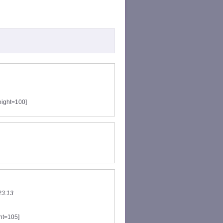
eight=100]
23:13
ht=105]