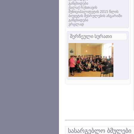
განცხადება
ქალაქ რუსთავის
მუნიციპალიტეტის 2015 წლის
ბიუჯეტის შესრულების ანგარიში
განცხადება
ვრცლად
შერჩეული სურათი
სასარგებლო ბმულები