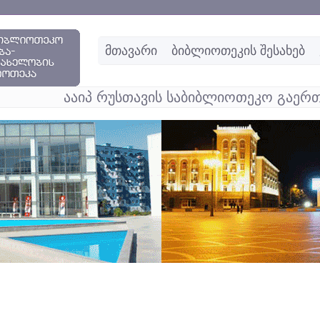
მთავარი
ბიბლიოთეკის შესახებ
ააიპ რუსთავის საბიბლიოთეკო გაერთ