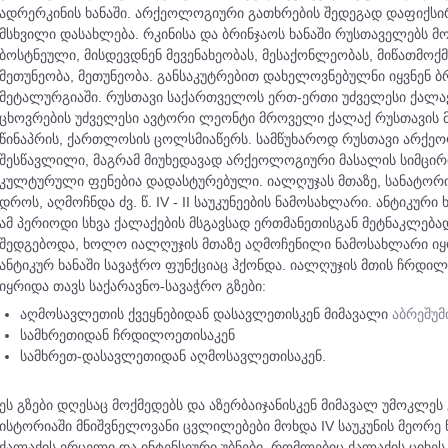
ადრერკინის ხანაში. არქეოლოგიური გათხრების შედეგად დაფიქსი
მსხვილი დასახლება. რკინისა და ბრინჯაოს ხანაში რუსთაველებს მ
ბოსტნეული, მისდევდნენ მევენახეობას, მესაქონლეობას, მიწათმოქ
მეთუნეობა, მეთუნეობა. განსაკუტრებით დახელოვნებულნი იყვნენ ბ
მეტალურგიაში. რუსთავი საქართველოს ერთ-ერთი უძველესი ქალა
ცხოვრების უძველესი ავტორი ლეონტი მროველი ქალაქ რუსთავის
წინაპრის, ქართლოსის ცოლსმიაწერს. სამწუხაროდ რუსთავი არქ
შესწავლილი, მაგრამ მიუხედავად არქეოლოგიური მასალის სიმცირი
კულტურული ფენებია დადასტურებული. იალღუჯას მთაზე, სანატორი
დროს, აღმოჩნდა ძვ. წ. IV - II საუკუნეების ნამოსახლარი. ანტიკური
ამ პერიოდი სხვა ქალაქების მსგავსად ერთმანეთისგან მეტნაკლება
შედგებოდა, ხოლო იალღუჯის მთაზე აღმოჩენილი ნამოსახლარი იყ
ანტიკურ ხანაში სავაჭრო ფუნქციაც ჰქონდა. იალღუჯის მთის ჩრ
იყრიდა თავს საქარავნო-სავაჭრო გზები:
აღმოსავლეთის ქვეყნებიდან დასავლეთისკენ მიმავალი
აბრეშუმ
სამხრეთიდან ჩრდილოეთისაკენ
სამხრეთ-დასავლეთიდან აღმოსავლეთისაკენ.
ეს გზები დღესაც მოქმედებს და აზერბაიჯანისკენ მიმავალ უმოკლეს
ისტორიაში მნიშვნელოვანი ცვლილებები მოხდა IV საუკუნის მეორე 
ქალაქის ვრცელი და ინტენსიური უბნები, რომლებიც ქალაქის ციხ