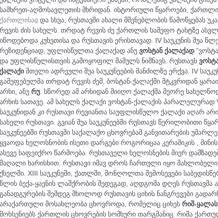
სამხრეთ-აღმოსავლეთის მხრიდან. ისტორიული წყაროები, ქართლი
ქართლისაჲ
და სხვა, რუსთავში ახალი მშენებლობის წამოწყებას უკ
რევის ძის სახელს. თრდატ რევის ძე ქართლის სამეფო ტახტზე ასვლ
იწოდებოდა კუხეთისა და რუსთავის ერისთავად. IV საუკუნის შუა წლ
რეზიდენციად, უფლისწულთა ქალაქად ანუ
ვოსტან ქალაქად
.”ვოსტ
და უფლისწულისთვის გამოყოფილ მამულს ნიშნავს. რუსთავს
ვოსტ
ქალაქი
მთელი ადრეული შუა საუკუნეების მანძილზე ერქვა. IV საუკ
გამეფებულმა თრდატ რევის ძემ, ბოსტან-ქალაქში მტკვრიდან ყარაი
არხი, ანუ
რუ
. სწორედ ამ არხიდან მიიღო ქალაქმა მეორე სახელწოდ
არხის სათავე. ამ სახელს ქალაქი ვოსტან-ქალაქის პარალელურად VI
საუკუნიდან კი რუსთავი რევიანთა საუფლისწულო ქალაქი აღარ არი
სახელი რუსთავი. გვიან შუა საუკუნეებში რუსთავს წერილობითი წყ
საუკუნეებში რუსთავში საქალაქო ცხოვრებამ განვითარების უმარლე
ყვაოდა ხელოსნობის ისეთი დარგები როგორიცაა კერამიკის , მინის,
ასევე საფეიქრო წარმოება. რუსთაველი ხელოსნების მიერ დამზად
მაღალი ხარისხით. რუსთავი იმავ დროს ჩართული იყო მახლობელი
ქსელში. XIII საუკუნეში, ქათლში, მონღოლთა შემოსევები საბედისწ
წლის ბექა-ყაენის ლაშქრობის შედეგად, აღდგომა დღეს რუსთავმა ა
განადგურების შემდეგ მხოლოდ რუსთავის ციხის ნანგრევები გადარჩ
არაქართული მოსახლეობა ცხოვროდა, რომელიც ციხეს
რიშ-ყალას
მოხსენიებს ქართლის ცხოვრების სომხური თარგმანიც. რიშა ქართუ