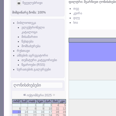
ფილტრი: შეარჩიეთ ღონისძიები
ჩვეულებრივი
თვე
მიმდინარე ზომა:
100%
კვირა
დღე
სია
ბიბლიოთეკა
ელექტრონული
კატალოგი
მისამართი
წესდება
მომსახურება
რუსთავი
ამბების აგრეგატორი
თემატური კატეგორიები
წყაროები (RSS)
სურათების გალერეები
ღონისძიებები
«
»
ოქტომბერი 2025
ორშ
სამ
ოთხ
ხუთ
პარ
შაბ
კვი
1
2
3
4
5
6
7
8
9
10
11
12
13
14
15
16
17
18
19
20
21
22
23
24
25
26