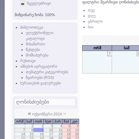
ფილტრი: შეარჩიეთ ღონისძიები
ჩვეულებრივი
თვე
მიმდინარე ზომა:
100%
დღე
ცხრილი
სია
ბიბლიოთეკა
ელექტრონული
კატალოგი
მისამართი
ორშ
სამ
წესდება
7
მომსახურება
რუსთავი
ამბების აგრეგატორი
თემატური კატეგორიები
წყაროები (RSS)
სურათების გალერეები
ღონისძიებები
«
»
ოქტომბერი 2024
ორშ
სამ
ოთხ
ხუთ
პარ
შაბ
კვი
1
2
3
4
5
6
7
8
9
10
11
12
13
14
15
16
17
18
19
20
21
22
23
24
25
26
27