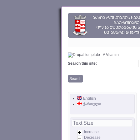
Search this site:
English
ქართული
Text Size
Increase
Decrease