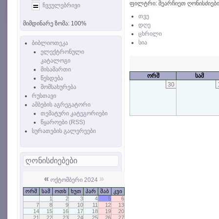
ფილტრი: შეარჩიეთ ღონისძიები
ჩვეულებრივი
თვე
მიმდინარე ზომა:
100%
დღე
ცხრილი
სია
ბიბლიოთეკა
ელექტრონული
კატალოგი
მისამართი
ორშ
სამ
წესდება
30
მომსახურება
რუსთავი
ამბების აგრეგატორი
თემატური კატეგორიები
წყაროები (RSS)
სურათების გალერეები
ღონისძიებები
«
»
ოქტომბერი 2024
ორშ
სამ
ოთხ
ხუთ
პარ
შაბ
კვი
1
2
3
4
5
6
7
8
9
10
11
12
13
14
15
16
17
18
19
20
21
22
23
24
25
26
27